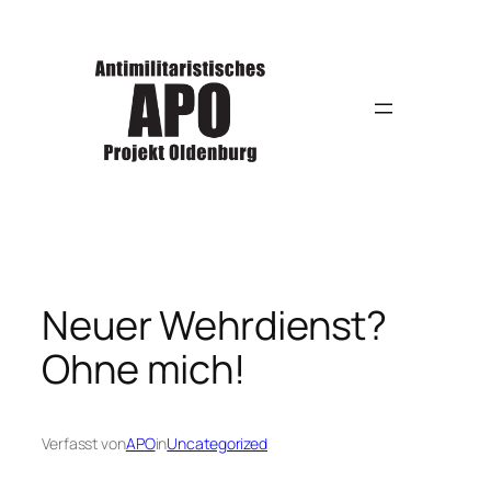
Zum
Inhalt
springen
Neuer Wehrdienst?
Ohne mich!
Verfasst von
APO
in
Uncategorized